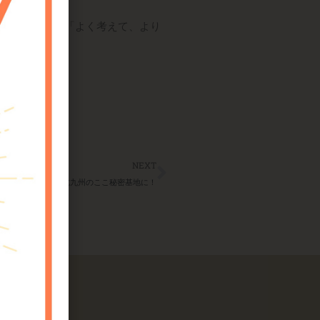
いう意味で、「よく考
えて、より
Next
NEXT
万人越え！保井崇志氏が北九州のここ秘密基地に！