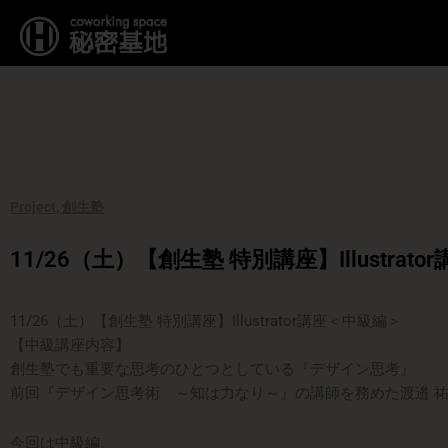
内
容
を
ス
キ
ッ
プ
Project
,
創生塾
11/26（土）【創生塾 特別講座】Illustrat
11/26（土）【創生塾 特別講座】Illustrator講座＜中級編＞
【中級講座内容】
創生塾でも重要な思考のひとつとしている『デザイン思考
』
前回『デザイン思考術 ～知は力なり～』の講師を務めた
渡邉 
今回は中級編。