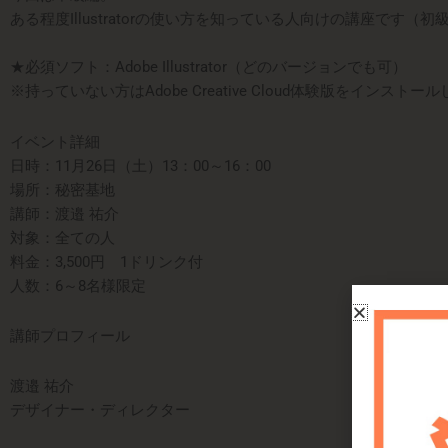
ある程度Illustratorの使い方を知っている人
向けの講座です（初
★必須ソフト：Adobe Illustrator（どのバージョンでも可）
※持っていない方はAdobe Creative Cloud体験版をインス
イベント詳細
日時：11月26日（土）13：00～16：00
場所：秘密基地
講師：渡邉 祐介
対象：全ての人
料金：3,500円 1ドリンク付
人数：6～8名様限定
講師プロフィール
渡邉 祐介
デザイナー・ディレクター