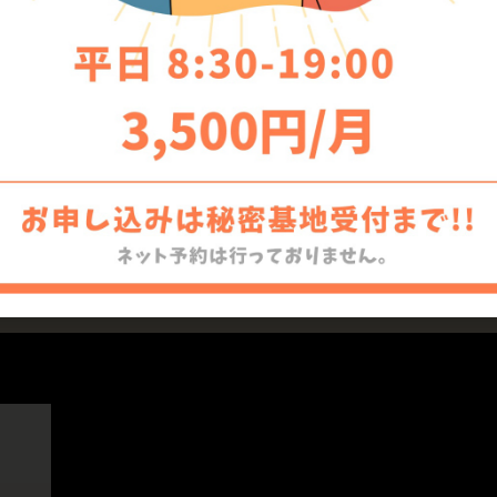
こでもスキャン（iOS版）一
2026
停止のお知らせ
間中の営
在、どこでもスキャン提供元による確認対
いつもご利用
のため、
す。 今年の
D MORE »
READ MORE »
6年5月15日
2026年5月1日