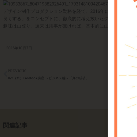
デザイン制作プロダクション勤務を経て、2016年に「
Bethin
良くする」をコンセプトに、徹底的に考え抜い
たクリエイティブ
趣味は山登り。週末は用事が無ければ、基本的に山に行っ
ている
2016年10月7日
Prev
PREVIOUS
11/2（水）Facebook講座 ～ビジネス編～「真の成功」
関連記事