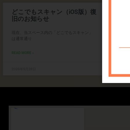
どこでもスキャン（iOS版）復
ど
旧のお知らせ
時
現在、当スペース内の「どこでもスキャン」
現
は通常通り
応
READ MORE »
REA
2026年5月28日
202