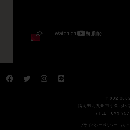
F
T
I
L
a
w
n
i
c
i
s
n
e
t
t
e
〒802-000
b
t
a
福岡県北九州市小倉北区京町2
o
e
g
（TEL）
093-967
o
r
r
k
a
プライバシーポリシー
/キ