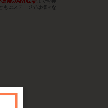
倉駅JAM広場
までを
会
ともにステージでは様々な