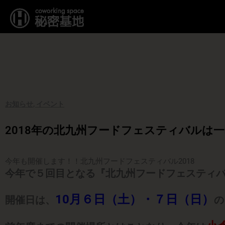
内
容
を
ス
キ
ッ
プ
お知らせ
,
イベント
2018年の北九州フードフェスティバルは
今年も開催します！！北九州フードフェスティバル2018
今年で５回目となる『北九州フードフェスティ
10月６日（土）・７日（日）
開催日は、
の