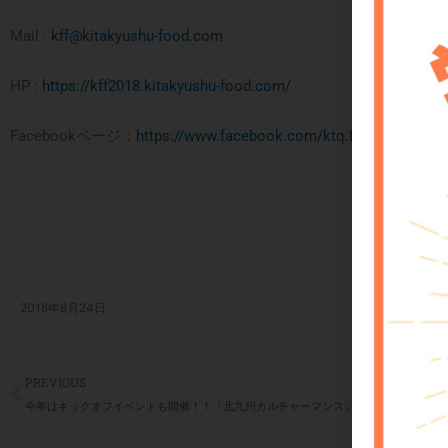
Mail :
kff@kitakyushu-food.com
HP :
https://kff2018.kitakyushu-food.com/
Facebookページ：
https://www.facebook.com/ktq.foodfes/?fref=
2018年8月24日
Prev
PREVIOUS
今年はキックオフイベントも開催！！『北九州カルチャーマンス』☆