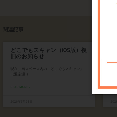
関連記事
どこでもスキャン（iOS版）復
ど
旧のお知らせ
時
現在、当スペース内の「どこでもスキャン」
現
は通常通り
応
READ MORE »
REA
2026年5月28日
202