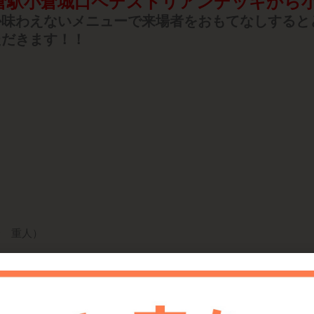
倉駅小倉城口ペデストリアンデッキから小
か味わえないメニューで来場者をおもてなしすると
ただきます！！
野 重人）
-967-1003）