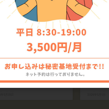
こでもスキャン（iOS版）一
2026
停止のお知らせ
間中の営
在、どこでもスキャン提供元による確認対
いつもご利用
のため、
す。 今年の
D MORE »
READ MORE »
6年5月15日
2026年5月1日