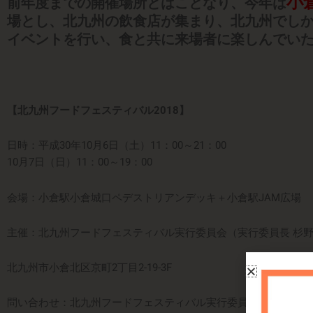
小
前年度までの開催場所とはことなり、今年は
場とし、北九州の飲食店が集まり、北九州でし
イベントを行い、食と共に来場者に楽しんでい
【北九州フードフェスティバル2018】
日時：平成30年10月6日（土）11：00～21：00
10月7日（日）11：00～19：00
会場：小倉駅小倉城口ペデストリアンデッキ＋小倉駅JAM広場
主催：北九州フードフェスティバル実行委員会（実行委員長 杉
北九州市小倉北区京町2丁目2-19-3F
問い合わせ：北九州フードフェスティバル実行委員会事務局（TEL:093