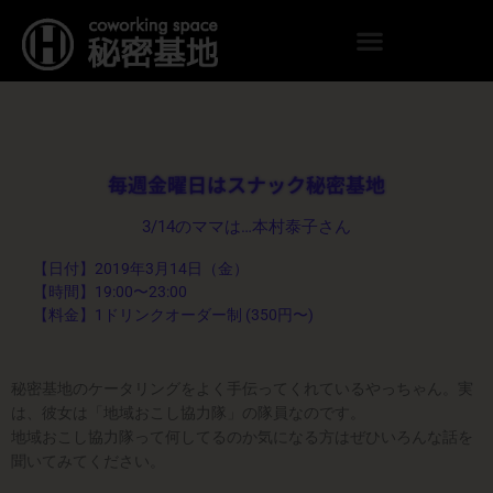
内
容
を
ス
キ
ッ
プ
毎週金曜日はスナック秘密基地
3/14のママは…本村泰子さん
【日付】2019年3月14日（金）
【時間】19:00〜23:00
【料金】1ドリンクオーダー制 (350円〜)
秘密基地のケータリングをよく手伝ってくれているやっちゃん。実
は、彼女は「地域おこし協力隊」の隊員なのです。
地域おこし協力隊って何してるのか気になる方はぜひいろんな話を
聞いてみてください。