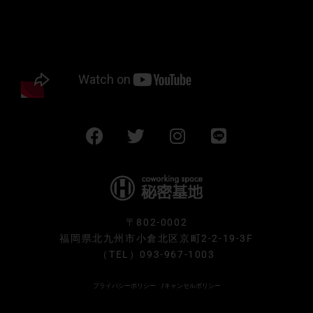
F
T
I
L
a
w
n
i
c
i
s
n
e
t
t
e
b
t
a
o
e
g
〒802-0002
o
r
r
福岡県北九州市小倉北区京町2-2-19-3F
k
a
（TEL）
093-967-1003
m
プライバシーポリシー
/キャンセルポリシー