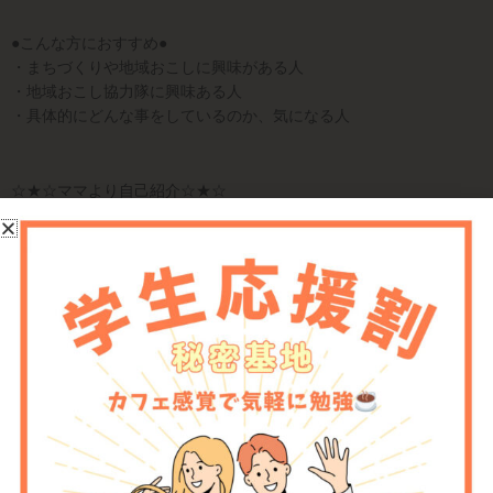
●こんな方におすすめ●
・まちづくりや地域おこしに興味がある人
・地域おこし協力隊に興味ある人
・具体的にどんな事をしているのか、気になる人
☆★☆ママより自己紹介☆★☆
本村泰子 29歳 B型
趣味：旅 食 音楽
川崎町地域おこし協力隊にて街の特産品を作るミッションに挑戦
中！
このイベントのFacebookページは
こちら