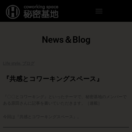
内
容
を
ス
キ
ッ
News＆Blog
プ
Life style
,
ブログ
『共感とコワーキングスペース』
『〇〇とコワーキング』といったテーマで、秘密基地のメンバーで
ある原田さんに記事を書いていただきます。［連載］
今回は『共感とコワーキングスペース』。