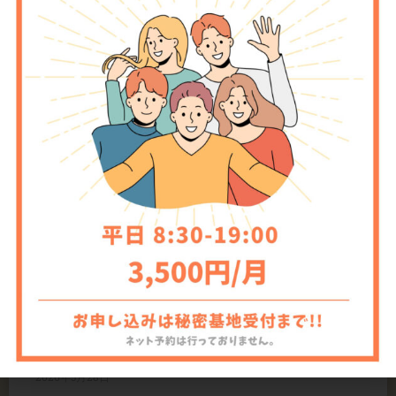
PREVIOUS
NEXT
9/5~6 営業時間変更のお知らせ
渋谷健という男前な男の帰還！！（創生塾イベントのお知らせ）
関連記事
どこでもスキャン（iOS版）復旧のお
知らせ
現在、当スペース内の「どこでもスキャン」は通常通り
READ MORE »
2026年5月28日