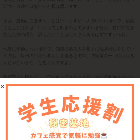
近づく方法ではないかと私は思います。
まあ、愚痴はこぼすな、とはいいますが、人のいない場所で、伝染
さえしなければ、いくらでも吐き出してかまいません。特に問題を
抱えた方の場合、訴えたいことはたくさんあるはずですからね。
他者に伝染しない場所で、知識のある人を相手に吐き出しをしてい
くのも、毎日の平穏な暮らしを送る上での、防衛策の一つにはなる
んじゃないかな、と思うんですよ。
秘密基地に限らず、コワーキングスペースが、単なる勉強スペース
ではなく、ミラーニューロンによる伝染で、良い方向に向かって
「変わっていける」共感空間であってほしいと、私は願っていま
す。
2022年9月12日
Prev
N